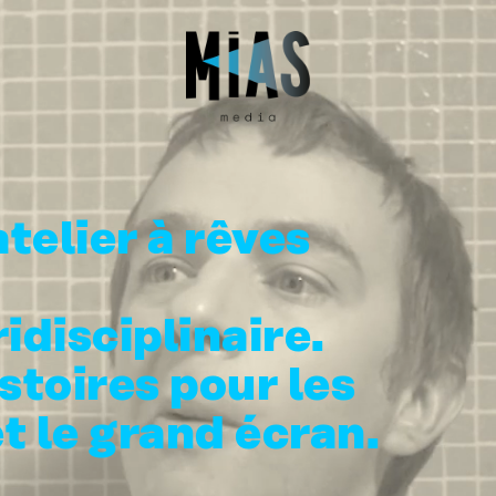
elier à rêves
idisciplinaire.
stoires pour les
 le grand écran.