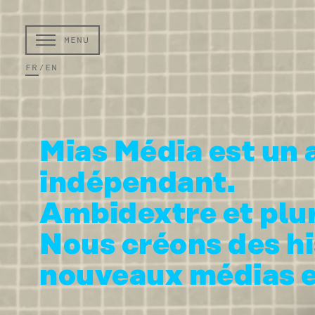
MENU
FR
/
EN
Mias Média est un at
indépendant.
Ambidextre et plur
Nous créons des hi
nouveaux médias et